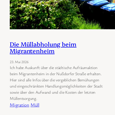
Die Müllabholung beim
Migrantenheim
23. Mai 2026
Ich habe Auskunft über die städtische Aufräumaktion
beim Migrantenheim in der Nußdorfer Straße erhalten.
Hier sind alle Infos über die vergeblichen Bemühungen
und eingeschränkten Handlungsmöglichkeiten der Stadt
sowie über den Aufwand und die Kosten der letzten
Müllentsorgung.
Migration
Müll