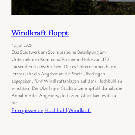
Windkraft floppt
12. Juli 2026
Das Stadtwerk am See muss seine Beteiligung am
Unternehmen KommunalPartner in Höhe von 370
Tausend Euro abschreiben. Dieses Unternehmen hatte
letztes Jahr ein Angebot an die Stadt Überlingen
abgegeben, fünf Windkraftanlagen auf dem Hochbühl zu
errichten. Die Überlinger Stadtspitze empfahl damals die
Annahme des Angebots, doch zum Glück kam es dazu
nie.
Energiewende
Hochbühl
Windkraft