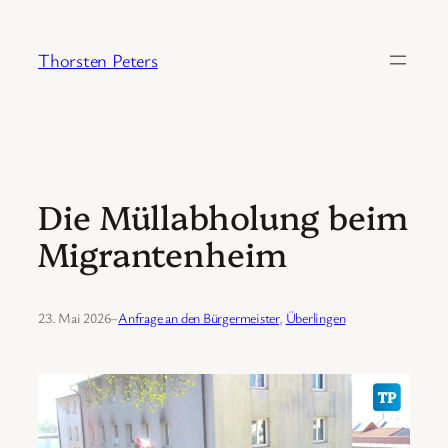
Zum
Inhalt
Thorsten Peters
springen
Die Müllabholung beim
Migrantenheim
23. Mai 2026
–
Anfrage an den Bürgermeister
, 
Überlingen