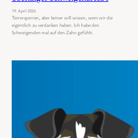
19. April 2026
Terrorsperren, aber keiner will wissen, wem wir die
eigentlich zu verdanken haben. Ich habe den
Schweigenden mal auf den Zahn gefühlt.