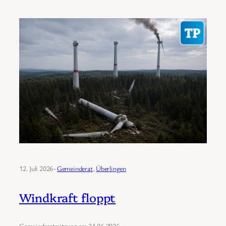
12. Juli 2026
–
Gemeinderat
, 
Überlingen
Windkraft floppt
Gemeinderatssitzung am 24.06.2026