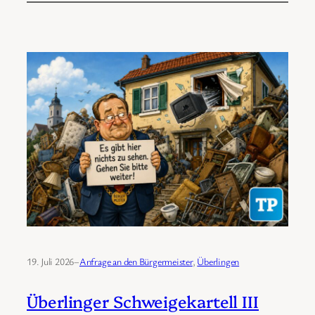
19. Juli 2026
–
Anfrage an den Bürgermeister
, 
Überlingen
Überlinger Schweigekartell III