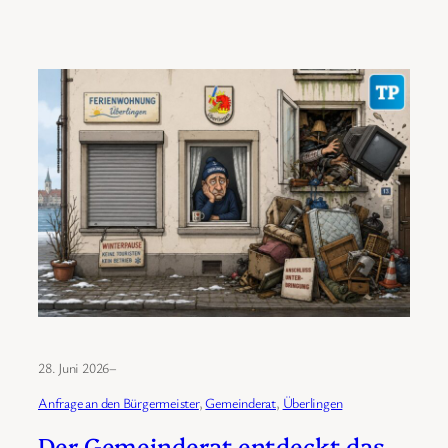
28. Juni 2026
–
Anfrage an den Bürgermeister
, 
Gemeinderat
, 
Überlingen
Der Gemeinderat entdeckt das