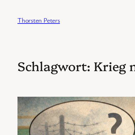
Zum
Inhalt
Thorsten Peters
springen
Schlagwort:
Krieg 
Di
5. Apr