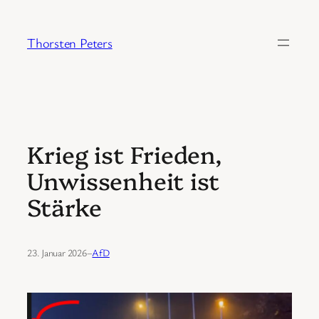
Zum
Inhalt
Thorsten Peters
springen
Krieg ist Frieden,
Unwissenheit ist
Stärke
23. Januar 2026
–
AfD