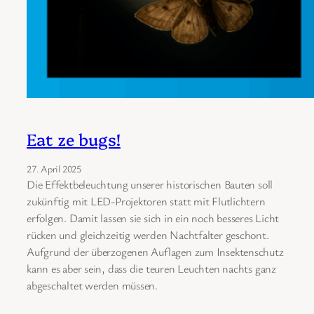
Eat ze bugs!
27. April 2025
Die Effektbeleuchtung unserer historischen Bauten soll
zukünftig mit LED-Projektoren statt mit Flutlichtern
erfolgen. Damit lassen sie sich in ein noch besseres Licht
rücken und gleichzeitig werden Nachtfalter geschont.
Aufgrund der überzogenen Auflagen zum Insektenschutz
kann es aber sein, dass die teuren Leuchten nachts ganz
abgeschaltet werden müssen.