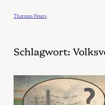
Zum
Inhalt
Thorsten Peters
springen
Schlagwort:
Volksv
Di
5. Apr