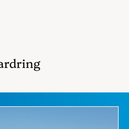
ardring
erlingen-Marzahn II
ovember 2025