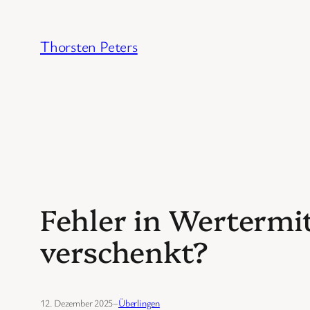
Zum
Inhalt
Thorsten Peters
springen
Fehler in Wertermi
verschenkt?
12. Dezember 2025
–
Überlingen