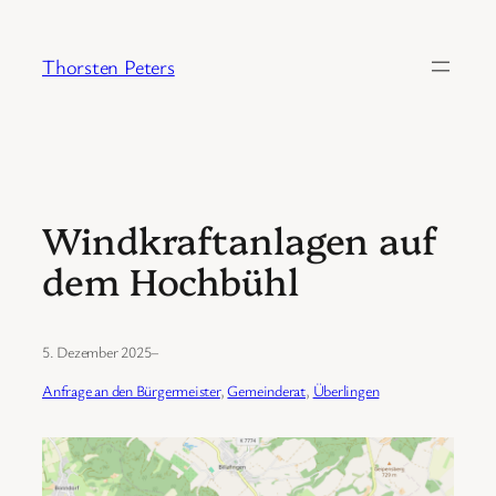
Zum
Inhalt
Thorsten Peters
springen
Windkraftanlagen auf
dem Hochbühl
5. Dezember 2025
–
Anfrage an den Bürgermeister
, 
Gemeinderat
, 
Überlingen