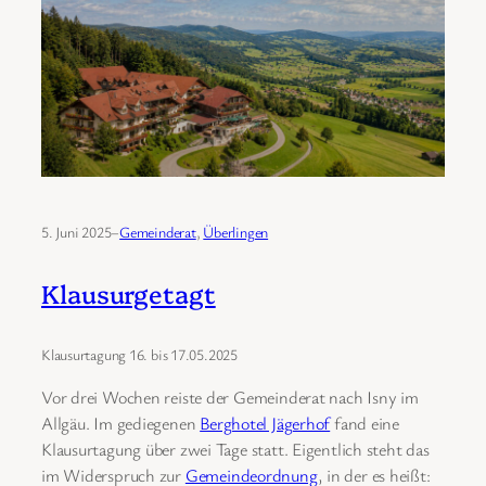
5. Juni 2025
–
Gemeinderat
, 
Überlingen
Klausurgetagt
Klausurtagung 16. bis 17.05.2025
Vor drei Wochen reiste der Gemeinderat nach Isny im
Allgäu. Im gediegenen
Berghotel Jägerhof
fand eine
Klausurtagung über zwei Tage statt. Eigentlich steht das
im Widerspruch zur
Gemeindeordnung
, in der es heißt: