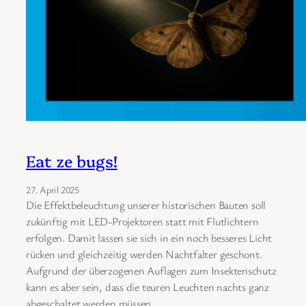
Eat ze bugs!
27. April 2025
Die Effektbeleuchtung unserer historischen Bauten soll
zukünftig mit LED-Projektoren statt mit Flutlichtern
erfolgen. Damit lassen sie sich in ein noch besseres Licht
rücken und gleichzeitig werden Nachtfalter geschont.
Aufgrund der überzogenen Auflagen zum Insektenschutz
kann es aber sein, dass die teuren Leuchten nachts ganz
abgeschaltet werden müssen.